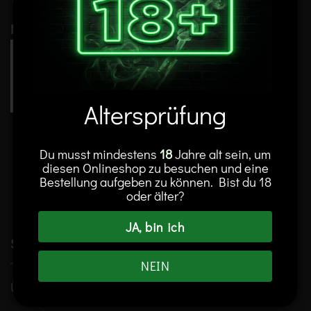
Mitglied im
Altersprüfung
Du musst mindestens
18
Jahre alt sein, um
diesen Onlineshop zu besuchen und eine
Vertrag widerrufen
Bestellung aufgeben zu können. Bist du 18
oder älter?
JA, bin ich
Service
NEIN
Über Alibia