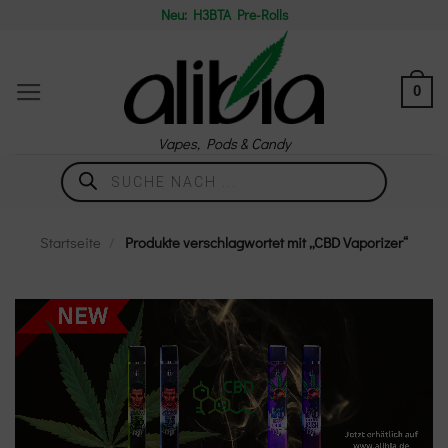
Zum
Neu: H3BTA Pre-Rolls
Inhalt
springen
0
Vapes, Pods & Candy
Products
search
Startseite
/
Produkte verschlagwortet mit „CBD Vaporizer“