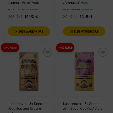
„Lemon Haze“ Auto
„Amnesia“ Auto
inkl. 7 % MwSt.
zzgl.
Versandkosten
inkl. 7 % MwSt.
zzgl.
Versandkosten
Ursprünglicher
Aktueller
Ursprünglicher
Aktueller
24,90
€
14,90
€
24,90
€
14,90
€
Preis
Preis
Preis
Preis
war:
ist:
war:
ist:
24,90 €
14,90 €.
24,90 €
14,90 €.
IN DEN WARENKORB
IN DEN WARENKORB
-40% Rabatt
-40% Rabatt
Add to
Add to
wishlist
wishlist
kushanova – 3x Seeds
kushanova – 3x Seeds
„Cookies and Cream“
„Girl Scout Cookies“ Auto
Auto