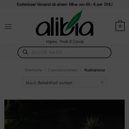
Zum
Kostenloser Versand ab einem Mbw. von 49,- € per DHL!
Inhalt
springen
0
Vapes, Pods & Candy
Products
search
Startseite
/
Cannabissamen
/
Kushanova