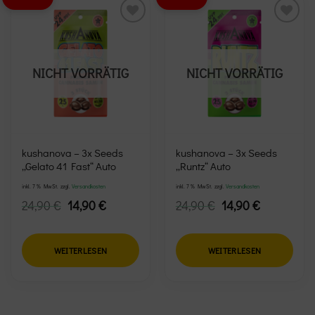
Add to
Add to
wishlist
wishlist
NICHT VORRÄTIG
NICHT VORRÄTIG
kushanova – 3x Seeds
kushanova – 3x Seeds
„Gelato 41 Fast“ Auto
„Runtz“ Auto
inkl. 7 % MwSt.
zzgl.
Versandkosten
inkl. 7 % MwSt.
zzgl.
Versandkosten
Ursprünglicher
Aktueller
Ursprünglicher
Aktueller
24,90
€
14,90
€
24,90
€
14,90
€
Preis
Preis
Preis
Preis
war:
ist:
war:
ist:
24,90 €
14,90 €.
24,90 €
14,90 €.
WEITERLESEN
WEITERLESEN