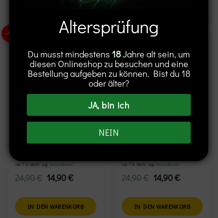
IN DEN WARENKORB
IN DEN WARENKORB
Altersprüfung
-40% Rabatt
-40% Rabatt
Du musst mindestens
18
Jahre alt sein, um
Add to
Add to
diesen Onlineshop zu besuchen und eine
wishlist
wishlist
Bestellung aufgeben zu können. Bist du 18
oder älter?
JA, bin ich
NEIN
kushanova – 3x Seeds
kushanova – 3x Seeds
„Jack Herer“ Auto
„Gorilla Glue“ Auto
inkl. 7 % MwSt.
zzgl.
Versandkosten
inkl. 7 % MwSt.
zzgl.
Versandkosten
Ursprünglicher
Aktueller
Ursprünglicher
Aktueller
24,90
€
14,90
€
24,90
€
14,90
€
Preis
Preis
Preis
Preis
war:
ist:
war:
ist:
24,90 €
14,90 €.
24,90 €
14,90 €.
IN DEN WARENKORB
IN DEN WARENKORB