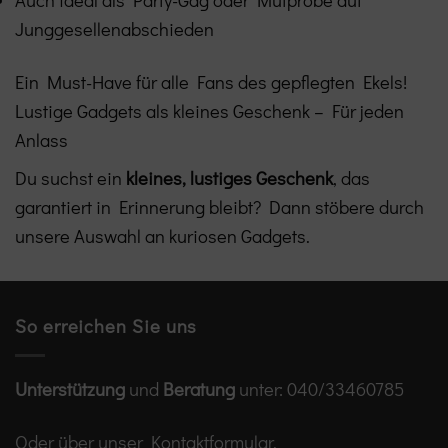
Auch ideal als Party-Gag oder Mutprobe auf
Junggesellenabschieden
Ein Must-Have für alle Fans des gepflegten Ekels!
Lustige Gadgets als kleines Geschenk – Für jeden
Anlass
Du suchst ein
kleines, lustiges Geschenk
, das
garantiert in Erinnerung bleibt? Dann stöbere durch
unsere Auswahl an kuriosen Gadgets.
So erreichen Sie uns
Unterstützung
und
Beratung
unter:
040/33460785
Oder über unser
Kontaktformular
.