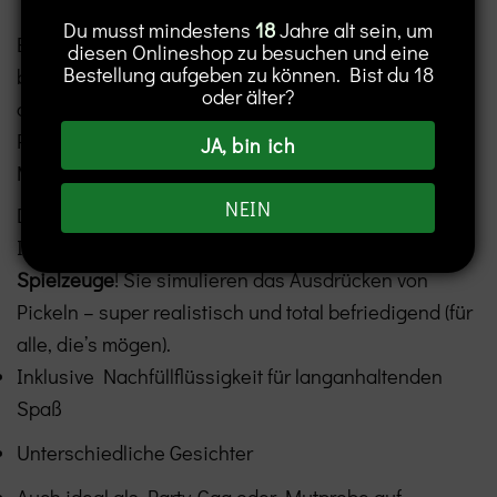
Du musst mindestens
18
Jahre alt sein, um
Egal ob im Büro oder zu Hause: Diese Artikel
diesen Onlineshop zu besuchen und eine
Bestellung aufgeben zu können. Bist du 18
bringen dich garantiert zum Schmunzeln und helfen
oder älter?
dir gleichzeitig, den Stresspegel zu senken.
Pickel-Popping-Spielzeug – Der virale Trend für
JA, bin ich
Mutige
NEIN
Du kennst sie sicher schon von TikTok oder
Instagram: unsere
beliebten Pickel-Popping-
Spielzeuge
! Sie simulieren das Ausdrücken von
Pickeln – super realistisch und total befriedigend (für
alle, die’s mögen).
Inklusive Nachfüllflüssigkeit für langanhaltenden
Spaß
Unterschiedliche Gesichter