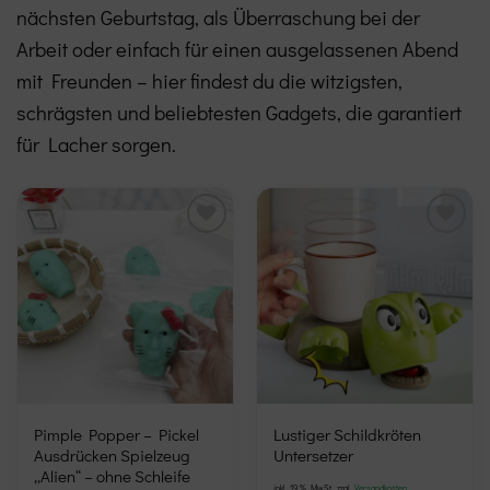
nächsten Geburtstag, als Überraschung bei der
Arbeit oder einfach für einen ausgelassenen Abend
mit Freunden – hier findest du die witzigsten,
schrägsten und beliebtesten Gadgets, die garantiert
für Lacher sorgen.
Add to
Add to
wishlist
wishlist
Dieses
Pimple Popper – Pickel
Lustiger Schildkröten
Ausdrücken Spielzeug
Untersetzer
Produkt
„Alien“ – ohne Schleife
weist
inkl. 19 % MwSt.
zzgl.
Versandkosten