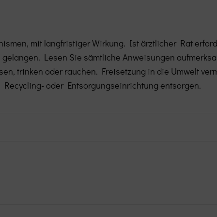
nismen, mit langfristiger Wirkung. Ist ärztlicher Rat erf
rn gelangen. Lesen Sie sämtliche Anwei­sungen aufmerks
en, trinken oder rauchen. Freisetzung in die Umwelt ve
n Recycling- oder Entsorgungseinrichtung entsorgen.