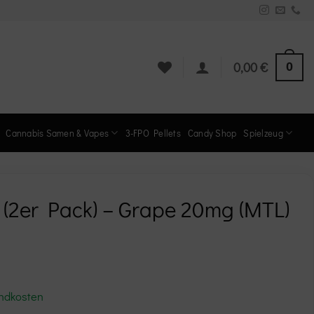
0
0,00
€
Cannabis Samen & Vapes
3-FPO Pellets
Candy Shop
Spielzeug
 (2er Pack) – Grape 20mg (MTL)
ndkosten