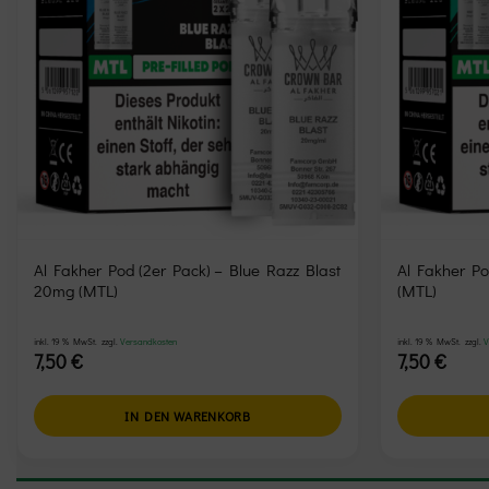
Al Fakher Pod (2er Pack) – Blue Razz Blast
Al Fakher Po
20mg (MTL)
(MTL)
inkl. 19 % MwSt.
zzgl.
Versandkosten
inkl. 19 % MwSt.
zzgl.
V
7,50
€
7,50
€
IN DEN WARENKORB