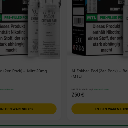
d (2er Pack) – Mint 20mg
Al Fakher Pod (2er Pack) – Be
(MTL)
ersandkosten
inkl. 19 % MwSt.
zzgl.
Versandkosten
7,50
€
IN DEN WARENKORB
IN DEN WARENKOR