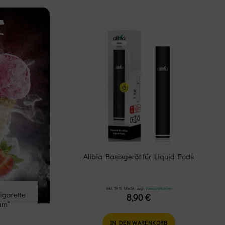
Add to
Add to
wishlist
wishlist
Alibia Basisgerät für Liquid Pods
inkl. 19 % MwSt.
zzgl.
Versandkosten
igarette
8,90
€
am“
IN DEN WARENKORB