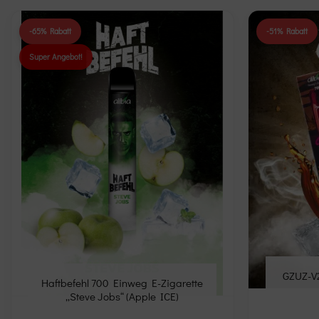
-65% Rabatt
-51% Rabatt
Super Angebot!
Add to
wishlist
GZUZ-V2
Haftbefehl 700 Einweg E-Zigarette
„Steve Jobs“ (Apple ICE)