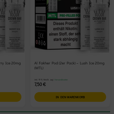
rry Ice 20mg
Al Fakher Pod (2er Pack) – Lush Ice 20mg
(MTL)
inkl. 19 % MwSt.
zzgl.
Versandkosten
7,50
€
B
IN DEN WARENKORB