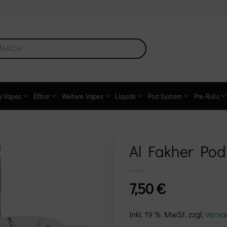
a Vapes
Elfbar
Weitere Vapes
Liquids
Pod System
Pre-Rolls
Al Fakher Pod
Add to
7,50
€
wishlist
inkl. 19 % MwSt.
zzgl.
Versa