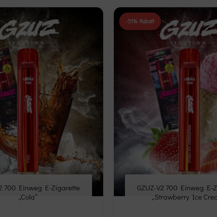
-51% Rabatt
Add to
wishlist
 700 Einweg E-Zigarette
GZUZ-V2 700 Einweg E-Z
„Cola“
„Strawberry Ice Cre