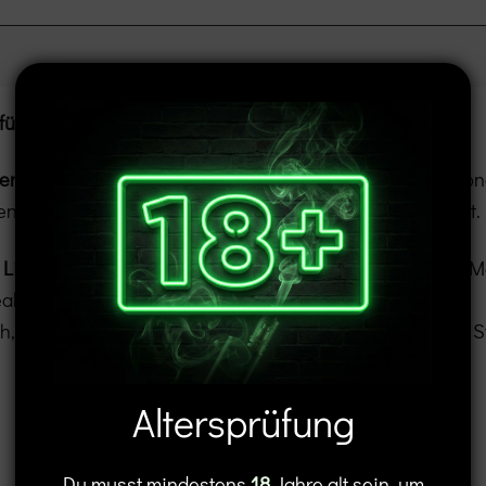
für intensiven Geschmack
er
beginnt eine neue Ära des Dampfens. Das internation
ten Anspruch an Design, Leistung und Geschmack erfüllt.
 Liquid
mit
20 mg/ml Nikotinstärke
. Dank des präzisen Mo
für alle, die Wert auf satten Geschmack legen.
, Type-C-Ladeanschluss) ergibt sich ein harmonisches S
Altersprüfung
Du musst mindestens
18
Jahre alt sein, um