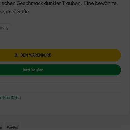
ntischen Geschmack dunkler Trauben. Eine bewährte,
enehmer Süße.
rrätig
- Grape 20mg (MTL) Menge
IN DEN WARENKORB
Jetzt kaufen
r Pod (MTL)
Mollie
PayPal