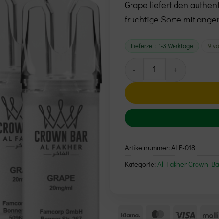
Grape liefert den authe
fruchtige Sorte mit ang
Lieferzeit:
1-3 Werktage
9 vo
Al Fakher Pod (2er Pack) 
Alternative:
Artikelnummer:
ALF-018
Kategorie:
Al Fakher Crown Ba
Klarna
MasterCard
Visa