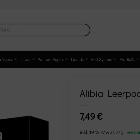
a Vapes
Elfbar
Weitere Vapes
Liquids
Pod System
Pre-Rolls
Alibia Leerpod
Add to
7,49
€
wishlist
inkl. 19 % MwSt.
zzgl.
Versa