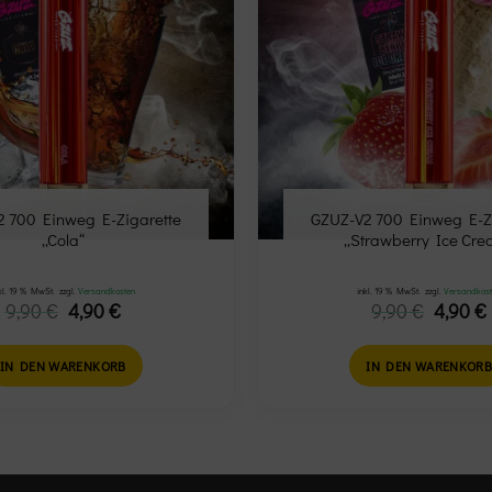
 700 Einweg E-Zigarette
GZUZ-V2 700 Einweg E-Z
„Cola“
„Strawberry Ice Cre
kl. 19 % MwSt.
zzgl.
Versandkosten
inkl. 19 % MwSt.
zzgl.
Versandkos
Ursprünglicher
Aktueller
Ursprü
9,90
€
4,90
€
9,90
€
4,90
€
Preis
Preis
Preis
war:
ist:
war:
i
9,90 €
4,90 €.
9,90 €
IN DEN WARENKORB
IN DEN WARENKOR