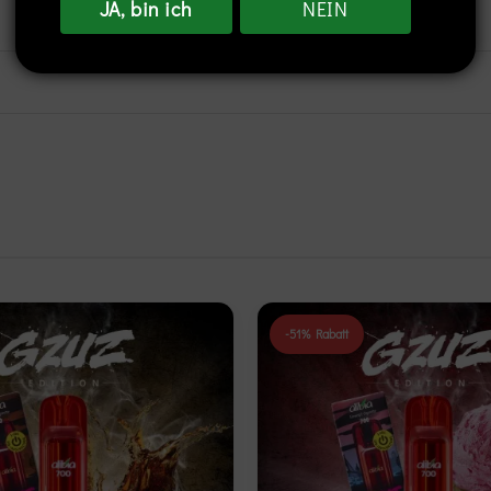
JA, bin ich
NEIN
-51% Rabatt
Add to
wishlist