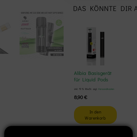
DAS KÖNNTE DIR 
Add to
wishlist
Alibia Basisgerät
für Liquid Pods
inkl. 19 % MwSt.
zzgl.
Versandkosten
8,90
€
In den
Warenkorb