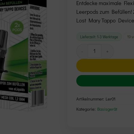
Entdecke maximale Flexi
Leerpods zum Befüllen! 
Lost Mary Tappo Device
Lieferzeit:
1-3 Werktage
19 v
Alibia Leerpod 2 Stk. Men
Alternative:
Artikelnummer:
Ler01
Kategorie:
Basisgerät