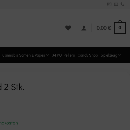
0
0,00
€
Cannabis Samen & Vapes
3-FPO Pellets
Candy Shop
Spielzeug
 2 Stk.
ndkosten