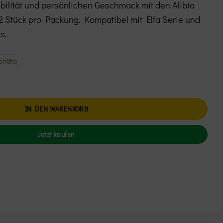
bilität und persönlichen Geschmack mit den Alibia
2 Stück pro Packung. Kompatibel mit Elfa Serie und
s.
orrätig
ge
IN DEN WARENKORB
Jetzt kaufen