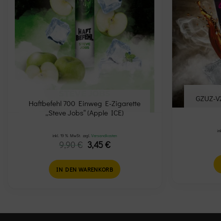
GZUZ-V2
Haftbefehl 700 Einweg E-Zigarette
„Steve Jobs“ (Apple ICE)
in
inkl. 19 % MwSt.
zzgl.
Versandkosten
Ursprünglicher
Aktueller
9,90
€
3,45
€
Preis
Preis
war:
ist:
9,90 €
3,45 €.
IN DEN WARENKORB