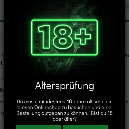
Klarna
MasterCard
Visa
deine bevorzugten eLiquids selbst auszuwählen und zu ge
d.
ntensiven Geschmack und eine gleichmäßige Verdampfung.
Altersprüfung
lfbar Elfa Serie und Lost Mary Tappo Devices.
esigns kannst du deine Pods schnell und ohne Mühe mit 
Du musst mindestens
18
Jahre alt sein, um
diesen Onlineshop zu besuchen und eine
 uns erhältlich.
Bestellung aufgeben zu können. Bist du 18
oder älter?