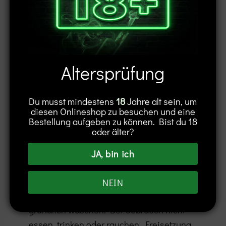
Verkauf und Abgabe nur an Personen ab
18 Jahren.
Altersprüfung
Hinweis
Giftig bei Verschlucken. Schädlich für
Du musst mindestens
18
Jahre alt sein, um
Wasserorganismen, mit langfristiger
diesen Onlineshop zu besuchen und eine
Bestellung aufgeben zu können. Bist du 18
Wirkung. Ist ärztlicher Rat erforderlich,
oder älter?
Verpackung oder Kennzeichnungsetikett
bereithalten. Darf nicht in die Hände von
JA, bin ich
Kindern gelangen. Lesen Sie sämtliche
Anwei­sungen aufmerksam und befolgen
NEIN
Sie diese. Nach Gebrauch Hände
gründlich waschen. Bei Gebrauch nicht
essen, trinken oder rauchen. Freisetzung