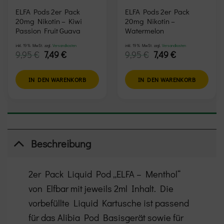
ELFA Pods 2er Pack
ELFA Pods 2er Pack
20mg Nikotin – Kiwi
20mg Nikotin –
Passion Fruit Guava
Watermelon
inkl. 19 % MwSt.
zzgl.
Versandkosten
inkl. 19 % MwSt.
zzgl.
Versandkosten
Ursprünglicher
Aktueller
Ursprünglicher
Aktueller
9,95
€
7,49
€
9,95
€
7,49
€
Preis
Preis
Preis
Preis
war:
ist:
war:
ist:
9,95 €
7,49 €.
9,95 €
7,49 €.
IN DEN WARENKORB
IN DEN WARENKORB
Beschreibung
2er Pack Liquid Pod „ELFA –
Menthol
“
von Elfbar mit jeweils 2ml Inhalt. Die
vorbefüllte Liquid Kartusche ist passend
für das Alibia Pod Basisgerät sowie für