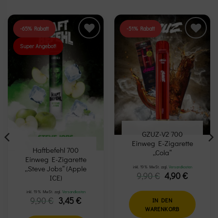
-65% Rabatt
-51% Rabatt
Super Angebot!
Add to
Add to
wishlist
wishlist
GZUZ-V2 700
Einweg E-Zigarette
Haftbefehl 700
„Cola“
Einweg E-Zigarette
„Steve Jobs“ (Apple
inkl. 19 % MwSt.
zzgl.
Versandkosten
Ursprüngliche
Aktuelle
9,90
€
4,90
€
ICE)
Preis
Preis
er
er
war:
ist:
inkl. 19 % MwSt.
zzgl.
Versandkosten
9,90 €
4,90 €.
Ursprünglicher
Aktueller
9,90
€
3,45
€
IN DEN
Preis
Preis
WARENKORB
war:
ist: