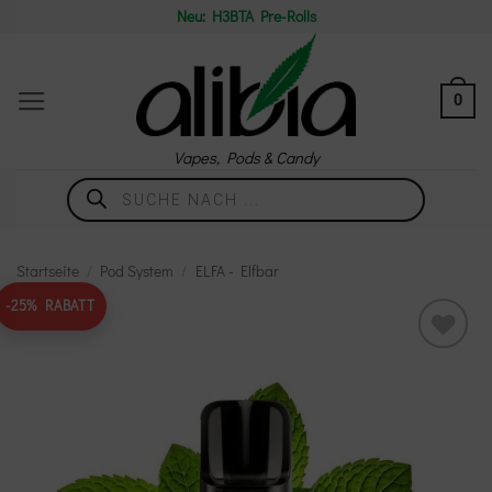
Zum
Neu: H3BTA Pre-Rolls
Inhalt
springen
0
Vapes, Pods & Candy
Products
search
Startseite
/
Pod System
/
ELFA - Elfbar
-25% RABATT
Add to
wishlist