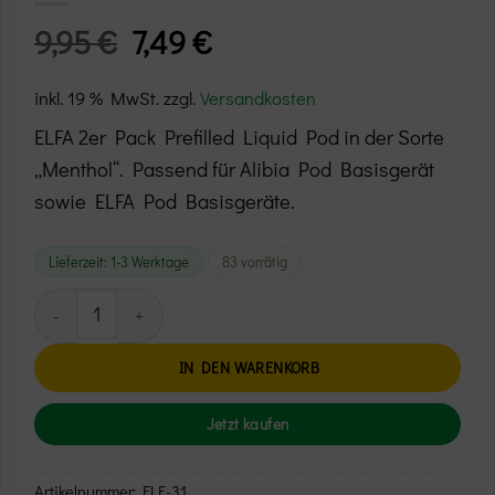
9,95
€
7,49
€
Ursprünglicher
Aktueller
Preis
Preis
war:
ist:
9,95 €
7,49 €.
inkl. 19 % MwSt.
zzgl.
Versandkosten
ELFA 2er Pack Prefilled Liquid Pod in der Sorte
„Menthol“. Passend für Alibia Pod Basisgerät
sowie ELFA Pod Basisgeräte.
Lieferzeit:
1-3 Werktage
83 vorrätig
ELFA Pods 2er Pack 20mg Nikotin - Menthol Menge
Alternative:
IN DEN WARENKORB
Jetzt kaufen
Artikelnummer:
ELF-31