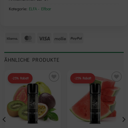
Kategorie:
ELFA - Elfbar
Klarna
MasterCard
Visa
Mollie
PayPal
ÄHNLICHE PRODUKTE
-25% Rabatt
-25% Rabatt
Add to
Add to
wishlist
wishlist