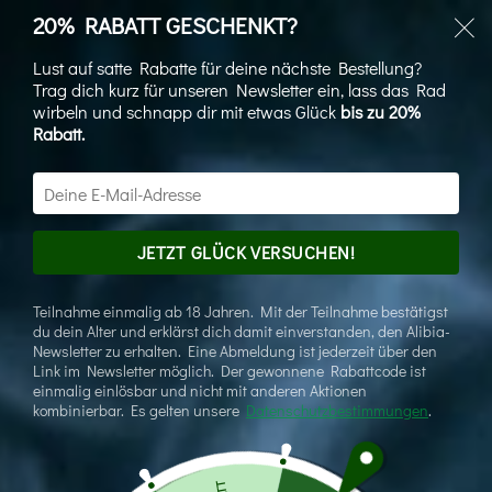
Zum
Neu: H3BTA Pre-Rolls
20% RABATT GESCHENKT?
Inhalt
Lust auf satte Rabatte für deine nächste Bestellung?
springen
Trag dich kurz für unseren Newsletter ein, lass das Rad
0
wirbeln und schnapp dir mit etwas Glück
bis zu 20%
Rabatt.
Vapes, Pods & Candy
Products
search
JETZT GLÜCK VERSUCHEN!
Startseite
/
Pod System
/
GZUZ H3 Pod
-14% RABATT
Teilnahme einmalig ab 18 Jahren. Mit der Teilnahme bestätigst
du dein Alter und erklärst dich damit einverstanden, den Alibia-
Newsletter zu erhalten. Eine Abmeldung ist jederzeit über den
Link im Newsletter möglich. Der gewonnene Rabattcode ist
Add to
einmalig einlösbar und nicht mit anderen Aktionen
wishlist
kombinierbar. Es gelten unsere
Datenschutzbestimmungen
.