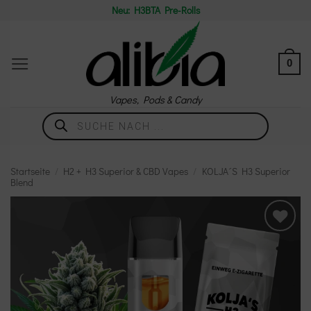
Zum
Neu: H3BTA Pre-Rolls
Inhalt
springen
0
Vapes, Pods & Candy
Products
search
Startseite
/
H2 + H3 Superior & CBD Vapes
/
KOLJA´S H3 Superior
Blend
Add to
wishlist