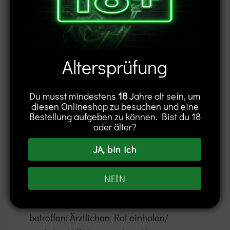
Hinweis
Enthält Cannabidiol (CBD)
Altersprüfung
Kann vermutlich die Fruchtbarkeit
beeinträchtigen oder das Kind im
Du musst mindestens
18
Jahre alt sein, um
Mutterleib schädigen. Schädlich für
diesen Onlineshop zu besuchen und eine
Wasserorganismen, mit langfristiger
Bestellung aufgeben zu können. Bist du 18
oder älter?
Wirkung.
JA, bin ich
Ist ärztlicher Rat erforderlich, Verpackung
oder Kennzeichnungsetikett bereithalten.
NEIN
Darf nicht in die Hände von Kindern
gelangen. Bei Exposition oder falls
betroffen: Ärztlichen Rat einholen/