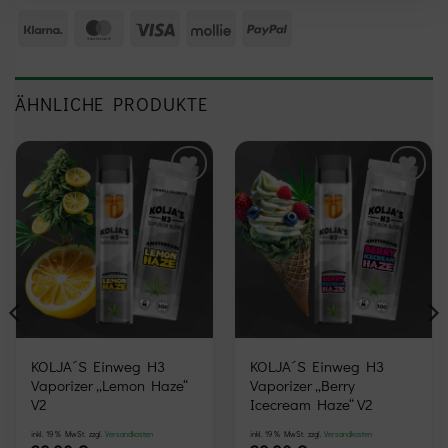
Klarna
MasterCard
Visa
Mollie
PayPal
ÄHNLICHE PRODUKTE
Add to
Add to
wishlist
wishlist
KOLJA´S Einweg H3
KOLJA´S Einweg H3
Vaporizer „Lemon Haze“
Vaporizer „Berry
V2
Icecream Haze“ V2
inkl. 19 % MwSt.
zzgl.
Versandkosten
inkl. 19 % MwSt.
zzgl.
Versandkosten