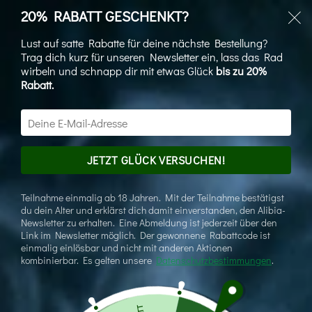
Zum
Neu: H3BTA Pre-Rolls
20% RABATT GESCHENKT?
Inhalt
Lust auf satte Rabatte für deine nächste Bestellung?
springen
Trag dich kurz für unseren Newsletter ein, lass das Rad
0
wirbeln und schnapp dir mit etwas Glück
bis zu 20%
Rabatt.
Vapes, Pods & Candy
Products
search
JETZT GLÜCK VERSUCHEN!
Startseite
/
H2 + H3 Superior & CBD Vapes
/
OKINAWA H3BTA Vapes
Teilnahme einmalig ab 18 Jahren. Mit der Teilnahme bestätigst
du dein Alter und erklärst dich damit einverstanden, den Alibia-
Newsletter zu erhalten. Eine Abmeldung ist jederzeit über den
Link im Newsletter möglich. Der gewonnene Rabattcode ist
Add to
einmalig einlösbar und nicht mit anderen Aktionen
wishlist
kombinierbar. Es gelten unsere
Datenschutzbestimmungen
.