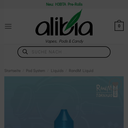
Zum
Neu: H3BTA Pre-Rolls
Inhalt
springen
0
Vapes, Pods & Candy
Products
search
Startseite
/
Pod System
/
Liquids
/
RandM Liquid
Add to
wishlist