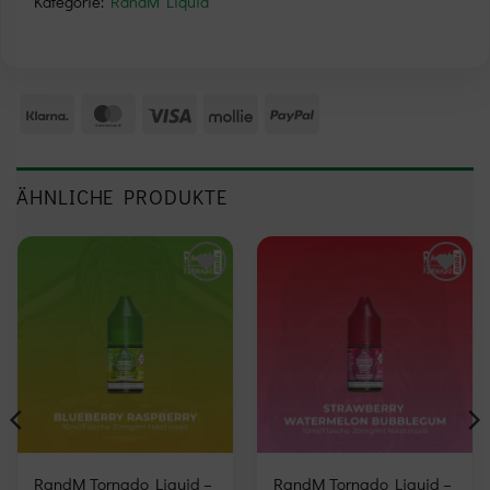
Kategorie:
RandM Liquid
Klarna
MasterCard
Visa
Mollie
PayPal
ÄHNLICHE PRODUKTE
Add to
Add to
wishlist
wishlist
RandM Tornado Liquid –
RandM Tornado Liquid –