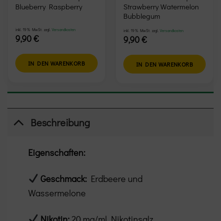
Blueberry Raspberry
Strawberry Watermelon
Bubblegum
inkl. 19 % MwSt.
zzgl.
Versandkosten
inkl. 19 % MwSt.
zzgl.
Versandkosten
9,90
€
9,90
€
IN DEN WARENKORB
IN DEN WARENKORB
Beschreibung
Eigenschaften:
Geschmack:
Erdbeere und
Wassermelone
Nikotin:
20 mg/ml Nikotinsalz