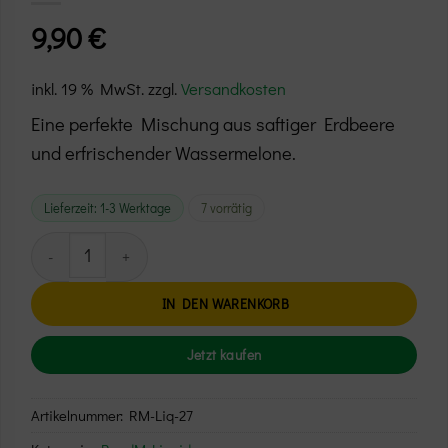
9,90
€
inkl. 19 % MwSt.
zzgl.
Versandkosten
Eine perfekte Mischung aus saftiger Erdbeere
und erfrischender Wassermelone.
Lieferzeit:
1-3 Werktage
7 vorrätig
RandM Tornado Liquid – Strawberry Watermelon Menge
Alternative:
IN DEN WARENKORB
Jetzt kaufen
Artikelnummer:
RM-Liq-27