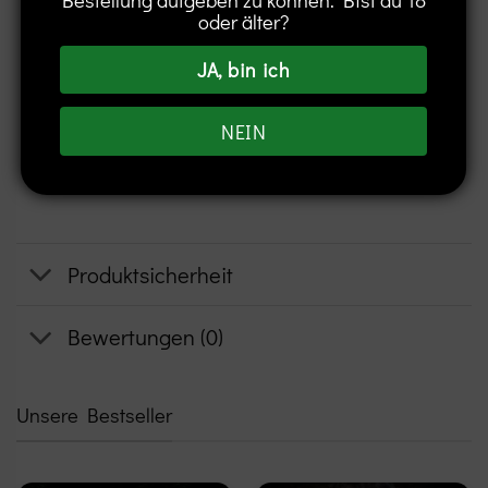
oder älter?
essen, trinken oder rauchen. Freisetzung
in die Umwelt vermeiden. Mund
JA, bin ich
ausspülen. Unter Verschluss
aufbewahren. Inhalt/Behälter in einer
NEIN
geeigneten Recycling- oder
Entsorgungseinrichtung entsorgen.
Produktsicherheit
Bewertungen (0)
Unsere Bestseller