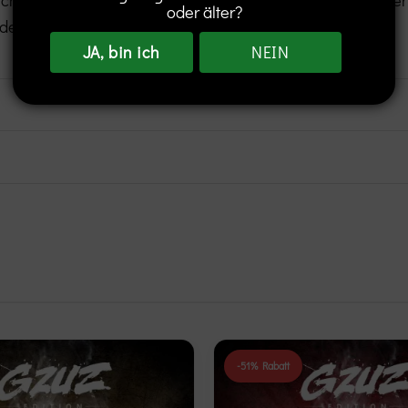
oder älter?
t der Orange.
JA, bin ich
NEIN
-51% Rabatt