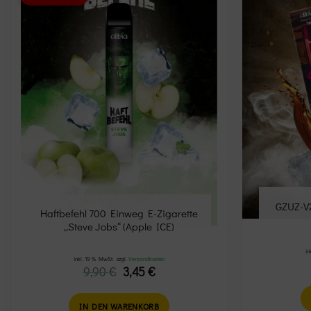
Add to
wishlist
GZUZ-V2
Haftbefehl 700 Einweg E-Zigarette
„Steve Jobs“ (Apple ICE)
in
inkl. 19 % MwSt.
zzgl.
Versandkosten
Ursprünglicher
Aktueller
9,90
€
3,45
€
Preis
Preis
war:
ist:
9,90 €
3,45 €.
IN DEN WARENKORB