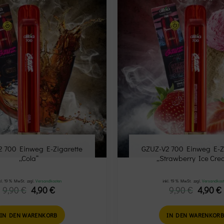
Add to
wishlist
 700 Einweg E-Zigarette
GZUZ-V2 700 Einweg E-Z
„Cola“
„Strawberry Ice Cre
kl. 19 % MwSt.
zzgl.
Versandkosten
inkl. 19 % MwSt.
zzgl.
Versandkos
Ursprünglicher
Aktueller
Ursprü
9,90
€
4,90
€
9,90
€
4,90
€
Preis
Preis
Preis
war:
ist:
war:
i
9,90 €
4,90 €.
9,90 €
IN DEN WARENKORB
IN DEN WARENKOR