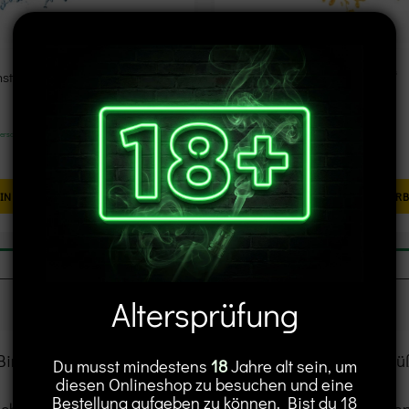
stocher „Grape-Mint“
Wunder Zahnstocher „Apple“
ersandkosten
inkl. 19 % MwSt.
zzgl.
Versandkosten
4,49
€
IN DEN WARENKORB
IN DEN WARENKOR
Altersprüfung
Birkenzahnstocher, Nat. Lebensmittelaroma, Glycerin, Sü
Du musst mindestens
18
Jahre alt sein, um
diesen Onlineshop zu besuchen und eine
Bestellung aufgeben zu können. Bist du 18
sches Hilfsmittel für die Zahnpflege, sondern auch ein 