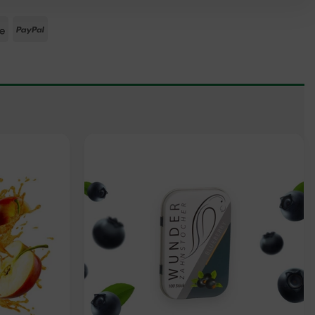
Mollie
PayPal
Add to
Add to
wishlist
wishlist