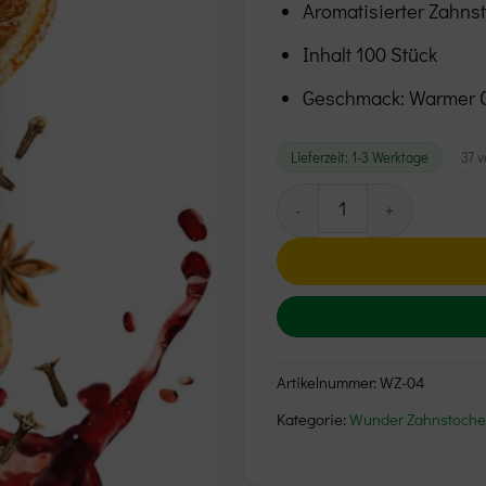
Aromatisierter Zahns
Inhalt 100 Stück
Geschmack: Warmer C
Lieferzeit:
1-3 Werktage
37 v
Wunder Zahnstocher "Cin
Alternative:
Artikelnummer:
WZ-04
Kategorie:
Wunder Zahnstoche