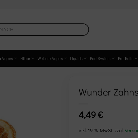
a Vapes
Elfbar
Weitere Vapes
Liquids
Pod System
Pre-Rolls
Wunder Zahns
Add to
4,49
€
wishlist
inkl. 19 % MwSt.
zzgl.
Versa