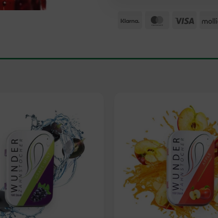
Klarna
MasterCard
Visa
Add to
wishlist