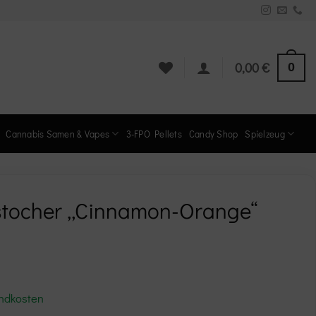
0
0,00
€
Cannabis Samen & Vapes
3-FPO Pellets
Candy Shop
Spielzeug
tocher „Cinnamon-Orange“
ndkosten