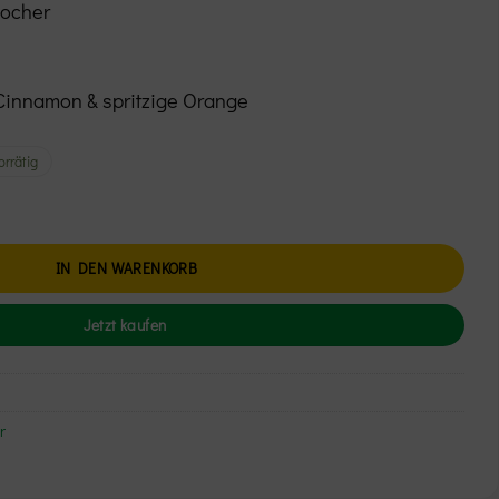
tocher
innamon & spritzige Orange
orrätig
namon-Orange" Menge
IN DEN WARENKORB
Jetzt kaufen
r